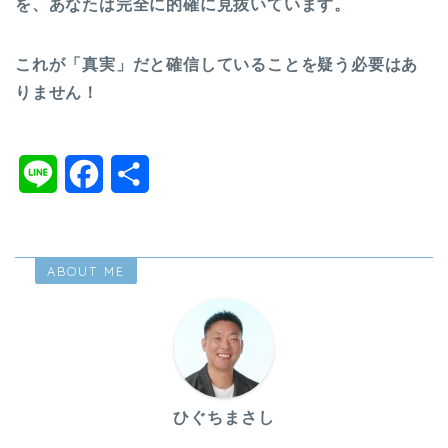
を、あなたは完全に的確に見抜いています。
これが「真実」だと確信していることを疑う必要はあ
りません！
L
F
共
i
a
有
n
c
ABOUT ME
e
e
b
o
o
ひぐちまさし
k