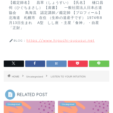
【鑑定師名】 昌萃（しょうすい） 【氏名】 樋口昌
伺（ひぐちまさし） 【肩書】 一般社団法人日本占道
協会 鳥海流 認定講師／鑑定師 【プロフィール】
北海道 札幌市 在住 （生粋の道産子です） 1974年8
月13日生まれ A型 しし座 ・主星「食神」 ・自星
「正財」
https://www.higuchi-syousui.net
BLOG：
HOME
Uncategroized
LISTEN TO YOUR INTUITION
RELATED POST
Uncategroized
Uncategroized