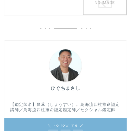
ひぐちまさし
【鑑定師名】昌萃（しょうすい）。鳥海流四柱推命認定
講師／鳥海流四柱推命認定鑑定師／セクシャル鑑定師
＼ Follow me ／