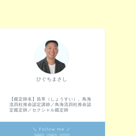
ひぐちまさし
【鑑定師名】昌萃（しょうすい）。鳥海
流四柱推命認定講師／鳥海流四柱推命認
定鑑定師／セクシャル鑑定師
＼ Follow me ／