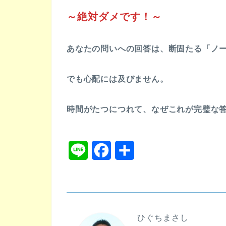
～絶対ダメです！～
あなたの問いへの回答は、断固たる「ノ
でも心配には及びません。
時間がたつにつれて、なぜこれが完璧な
L
F
共
i
a
有
n
c
e
e
ひぐちまさし