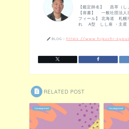
b
【鑑定師名】 昌萃（し
o
【肩書】 一般社団法人
フィール】 北海道 札幌市
o
れ A型 しし座 ・主星
k
https://www.higuchi-syous
BLOG：
RELATED POST
Uncategroized
Uncategroized