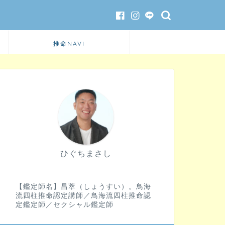
推命NAVI
ひぐちまさし
【鑑定師名】昌萃（しょうすい）。鳥海
流四柱推命認定講師／鳥海流四柱推命認
定鑑定師／セクシャル鑑定師