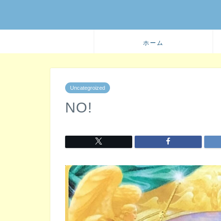
ホーム
Uncategroized
NO!