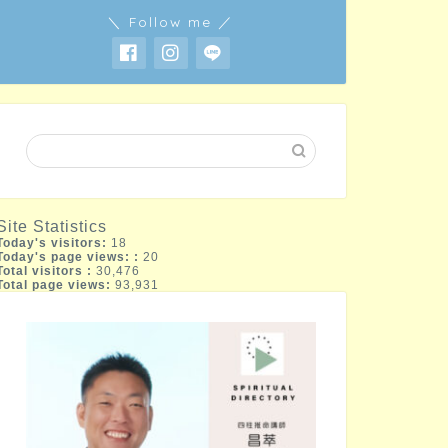
＼ Follow me ／
Site Statistics
Today's visitors:
18
Today's page views: :
20
Total visitors :
30,476
Total page views:
93,931