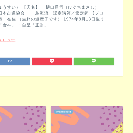
ょうすい） 【氏名】 樋口昌伺（ひぐちまさし）
日本占道協会 鳥海流 認定講師／鑑定師 【プロ
 在住 （生粋の道産子です） 1974年8月13日生ま
「食神」 ・自星「正財」
ui.net
Uncategroized