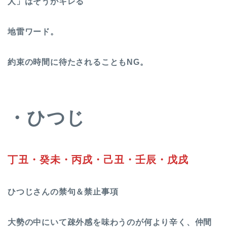
人」はぞうがキレる
地雷ワード。
約束の時間に待たされることもNG。
・ひつじ
丁丑・癸未・丙戌・己丑・壬辰・戊戌
ひつじさんの禁句＆禁止事項
大勢の中にいて疎外感を味わうのが何より辛く、仲間