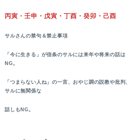
丙寅・壬申・戊寅・丁酉・癸卯・己酉
サルさんの禁句＆禁止事項
「今に生きる」が信条のサルには来年や将来の話は
NG。
「つまらない人ね」の一言、おやじ調の説教や批判、
サルに無関係な
話しもNG。