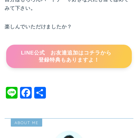
みて下さい。
楽しんでいただけましたか？
LINE公式 お友達追加はコチラから
登録特典もありますよ！
L
F
共
i
a
有
n
c
ABOUT ME
e
e