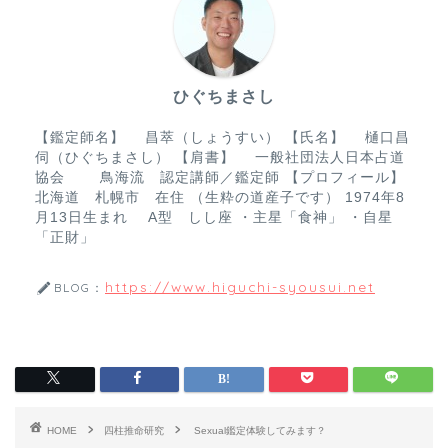
b
o
o
ひぐちまさし
k
【鑑定師名】 昌萃（しょうすい） 【氏名】 樋口昌
伺（ひぐちまさし） 【肩書】 一般社団法人日本占道
協会 鳥海流 認定講師／鑑定師 【プロフィール】
北海道 札幌市 在住 （生粋の道産子です） 1974年8
月13日生まれ A型 しし座 ・主星「食神」 ・自星
「正財」
https://www.higuchi-syousui.net
BLOG：
HOME
四柱推命研究
Sexual鑑定体験してみます？