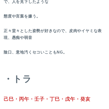
で、人を見下したような
態度や言葉を嫌う。
正々堂々とした姿勢が好きなので、皮肉やイヤミな表
現、愚痴や弱音
陰口、意地汚くセコいこともNG。
・トラ
己巳・丙午・壬子・丁巳・戊午・癸亥