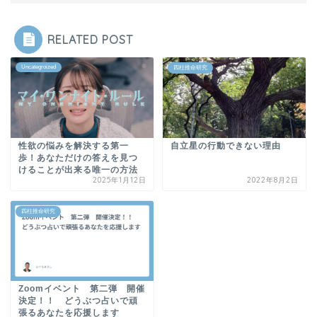
RELATED POST
Uncategroized
四柱推命研究
性欲の悩みを解決する第一
自立星の行動できない理由
歩！あなただけの答えを見つ
けることが出来る唯一の方法
2025年1月12日
2022年8月2日
四柱推命研究
Zoomイベント 第二弾 開催
決定！！ どうぶつ占いで頑
張るあなたを応援します