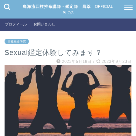
鳥海流四柱推命講師・鑑定師 昌萃 OFFICIAL
BLOG
プロフィール
お問い合わせ
四柱推命研究
Sexual鑑定体験してみます？
2023年5月19日
/
2023年9月23日