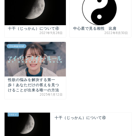
十干（じっかん）について④
中心星で見る相性 比肩
2021年9月28日
2022年8月30日
Uncategroized
性欲の悩みを解決する第一
歩！あなただけの答えを見つ
けることが出来る唯一の方法
2025年1月12日
十干（じっかん）について④