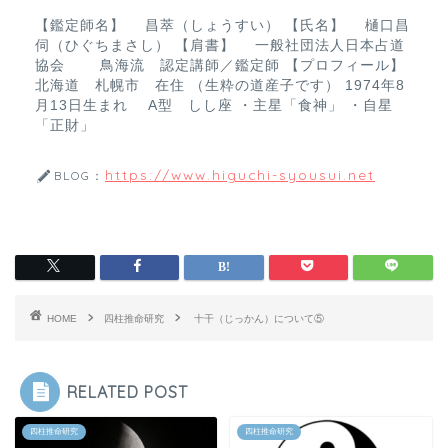
k
【鑑定師名】 昌萃（しょうすい） 【氏名】 樋口昌
伺（ひぐちまさし） 【肩書】 一般社団法人日本占道
協会 鳥海流 認定講師／鑑定師 【プロフィール】
北海道 札幌市 在住 （生粋の道産子です） 1974年8
月13日生まれ A型 しし座 ・主星「食神」 ・自星
「正財」
https://www.higuchi-syousui.net
BLOG：
HOME
四柱推命研究
十干（じっかん）について⑤
RELATED POST
四柱推命研究
四柱推命研究