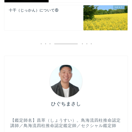
十干（じっかん）について⑥
ひぐちまさし
【鑑定師名】昌萃（しょうすい）。鳥海流四柱推命認定
講師／鳥海流四柱推命認定鑑定師／セクシャル鑑定師