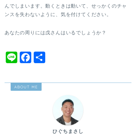
んでしまいます。動くときは動いて、せっかくのチャ
ンスを失わないように、気を付けてください。
あなたの周りには戊さんはいるでしょうか？
L
F
共
i
a
有
n
c
ABOUT ME
e
e
b
o
o
ひぐちまさし