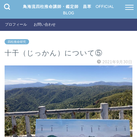
鳥海流四柱推命講師・鑑定師 昌萃 OFFICIAL
BLOG
プロフィール
お問い合わせ
四柱推命研究
十干（じっかん）について⑤
2021年9月30日