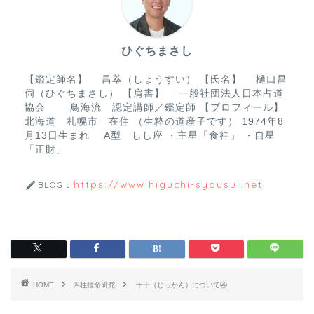
o
o
ひぐちまさし
k
【鑑定師名】 昌萃（しょうすい） 【氏名】 樋口昌
伺（ひぐちまさし） 【肩書】 一般社団法人日本占道
協会 鳥海流 認定講師／鑑定師 【プロフィール】
北海道 札幌市 在住 （生粋の道産子です） 1974年8
月13日生まれ A型 しし座 ・主星「食神」 ・自星
「正財」
https://www.higuchi-syousui.net
BLOG：
HOME
四柱推命研究
十干（じっかん）について④