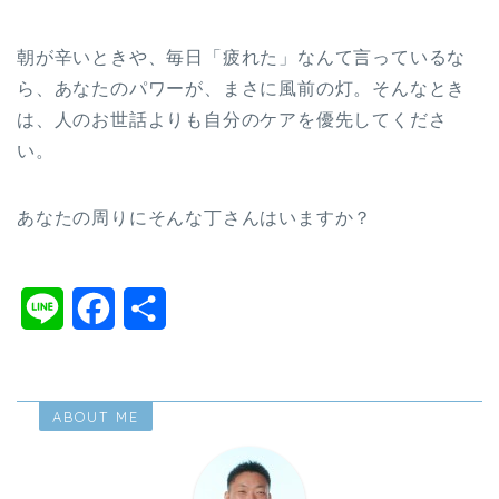
朝が辛いときや、毎日「疲れた」なんて言っているな
ら、あなたのパワーが、まさに風前の灯。そんなとき
は、人のお世話よりも自分のケアを優先してくださ
い。
あなたの周りにそんな丁さんはいますか？
L
F
共
i
a
有
n
c
ABOUT ME
e
e
b