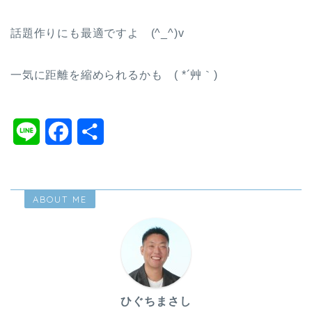
話題作りにも最適ですよ (^_^)v
一気に距離を縮められるかも ( *´艸｀)
L
F
共
i
a
有
n
c
ABOUT ME
e
e
b
o
o
ひぐちまさし