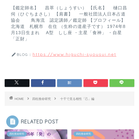
k
【鑑定師名】 昌萃（しょうすい） 【氏名】 樋口昌
伺（ひぐちまさし） 【肩書】 一般社団法人日本占道
協会 鳥海流 認定講師／鑑定師 【プロフィール】
北海道 札幌市 在住 （生粋の道産子です） 1974年8
月13日生まれ A型 しし座 ・主星「食神」 ・自星
「正財」
https://www.higuchi-syousui.net
BLOG：
HOME
四柱推命研究
十干で見る相性「己」編
RELATED POST
四柱推命研究
四柱推命研究