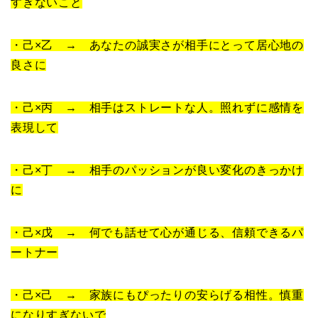
すぎないこと
・己×乙 → あなたの誠実さが相手にとって居心地の
良さに
・己×丙 → 相手はストレートな人。照れずに感情を
表現して
・己×丁 → 相手のパッションが良い変化のきっかけ
に
・己×戊 → 何でも話せて心が通じる、信頼できるパ
ートナー
・己×己 → 家族にもぴったりの安らげる相性。慎重
になりすぎないで