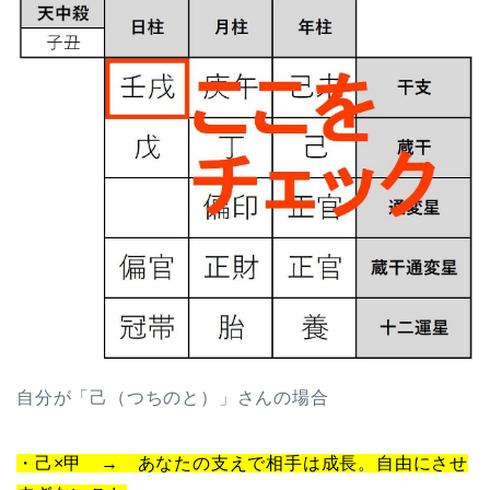
自分が「己（つちのと）」さんの場合
・己×甲 → あなたの支えで相手は成長。自由にさせ