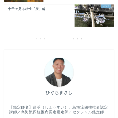
十干で見る相性「庚」編
ひぐちまさし
【鑑定師名】昌萃（しょうすい）。鳥海流四柱推命認定
講師／鳥海流四柱推命認定鑑定師／セクシャル鑑定師