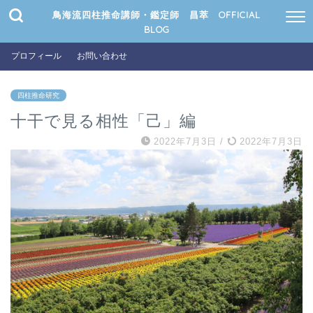
鳥海流四柱推命講師・鑑定師 昌萃 OFFICIAL
BLOG
プロフィール
お問い合わせ
四柱推命研究
十干で見る相性「己」編
2022年7月3日
/
2022年7月3日