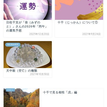
日柱干支が「癸（みずの
十干（じっかん）について①
と）」さんの2026年「丙午」
の運気予想
2025年12月20日
2021年9月24日
四柱推命研究
天中殺（空亡）の種類
2021年10月30日
十干で見る相性「戊」編