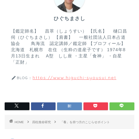
o
o
ひぐちまさし
k
【鑑定師名】 昌萃（しょうすい） 【氏名】 樋口昌
伺（ひぐちまさし） 【肩書】 一般社団法人日本占道
協会 鳥海流 認定講師／鑑定師 【プロフィール】
北海道 札幌市 在住 （生粋の道産子です） 1974年8
月13日生まれ A型 しし座 ・主星「食神」 ・自星
「正財」
https://www.higuchi-syousui.net
BLOG：
HOME
四柱推命研究
「養」を持つ方のこじらせポイント