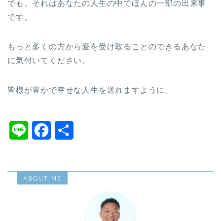
でも、それはあなたの人生の中でほんの一部の出来事
です。
もっと多くの方から愛を受け取ることのできるあなた
に気付いてください。
皆様が豊かで幸せな人生を送れますように。
L
F
共
i
a
有
n
c
ABOUT ME
e
e
b