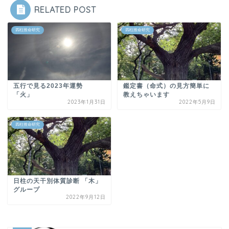
RELATED POST
四柱推命研究
四柱推命研究
五行で見る2023年運勢
鑑定書（命式）の見方簡単に
「火」
教えちゃいます
2023年1月31日
2022年5月9日
四柱推命研究
日柱の天干別体質診断 「木」
グループ
2022年9月12日