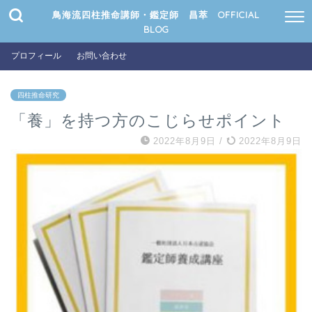
鳥海流四柱推命講師・鑑定師 昌萃 OFFICIAL
BLOG
プロフィール
お問い合わせ
四柱推命研究
「養」を持つ方のこじらせポイント
2022年8月9日
/
2022年8月9日