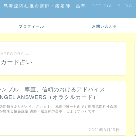
鳥海流四柱推命講師・鑑定師 昌萃 OFFICIAL BLOG
プロフィール
お問い合わせ
CATEGORY ―
料カード占い
シンプル、率直、信頼のおけるアドバイス
ANGEL ANSWERS（オラクルカード）
訪問頂きありがとうございます。 札幌で唯一対面でも鳥海流四柱推命講
が出来る協会認定 講師・鑑定師の昌萃（しょうすい）です …
2021年8月13日