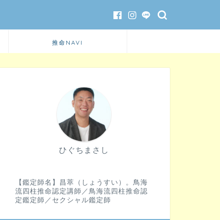
推命NAVI
ひぐちまさし
【鑑定師名】昌萃（しょうすい）。鳥海
流四柱推命認定講師／鳥海流四柱推命認
定鑑定師／セクシャル鑑定師