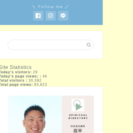
＼ Follow me ／
Site Statistics
Today's visitors:
29
Today's page views: :
46
Total visitors :
30,392
Total page views:
93,823