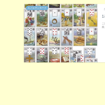
ルノルマンカード
ご
座