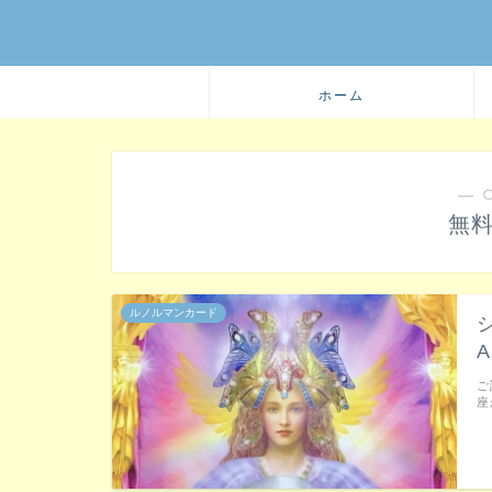
ホーム
― 
無
ルノルマンカード
ご
座