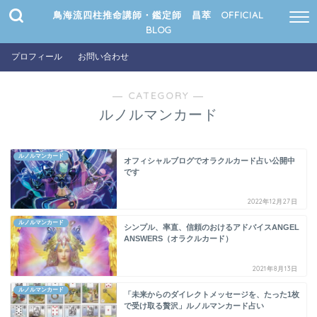
鳥海流四柱推命講師・鑑定師 昌萃 OFFICIAL
BLOG
プロフィール
お問い合わせ
― CATEGORY ―
ルノルマンカード
ルノルマンカード
オフィシャルブログでオラクルカード占い公開中
です
2022年12月27日
ルノルマンカード
シンプル、率直、信頼のおけるアドバイスANGEL
ANSWERS（オラクルカード）
2021年8月13日
ルノルマンカード
「未来からのダイレクトメッセージを、たった1枚
で受け取る贅沢」ルノルマンカード占い