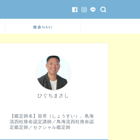
推命NAVI
ひぐちまさし
【鑑定師名】昌萃（しょうすい）。鳥海
流四柱推命認定講師／鳥海流四柱推命認
定鑑定師／セクシャル鑑定師