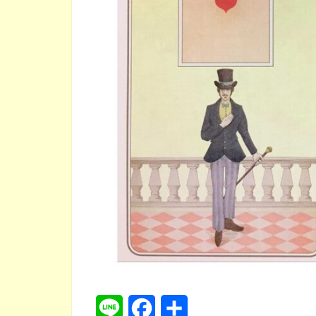
L
F
共