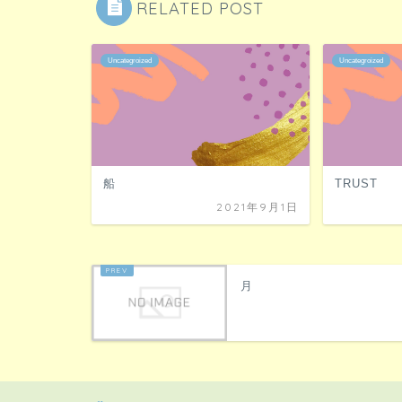
RELATED POST
Uncategroized
Uncategroized
船
TRUST
2021年9月1日
月