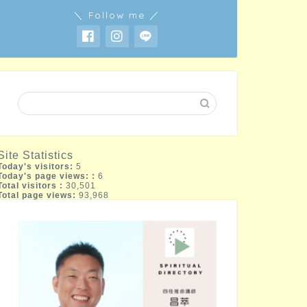
＼ Follow me ／
Site Statistics
Today's visitors:
5
Today's page views: :
6
Total visitors :
30,501
Total page views:
93,968