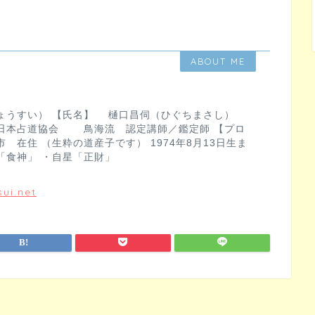
ABOUT ME
ょうすい） 【氏名】 樋口昌伺（ひぐちまさし）
日本占道協会 鳥海流 認定講師／鑑定師 【プロ
 在住 （生粋の道産子です） 1974年8月13日生ま
「食神」 ・自星「正財」
ui.net