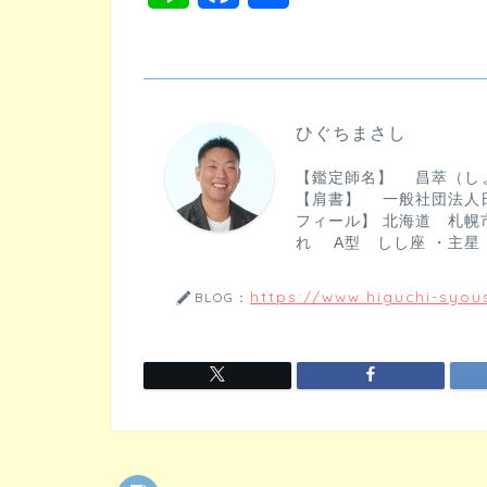
i
a
有
n
c
e
e
ひぐちまさし
b
【鑑定師名】 昌萃（し
o
【肩書】 一般社団法人
フィール】 北海道 札幌市
o
れ A型 しし座 ・主星
k
https://www.higuchi-syous
BLOG：