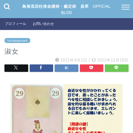
鳥海流四柱推命講師・鑑定師 昌萃 OFFICIAL
BLOG
プロフィール
お問い合わせ
Uncategroized
淑女
2021年9月1日
/
2022年12月18日