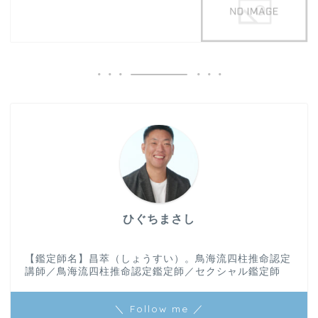
ひぐちまさし
【鑑定師名】昌萃（しょうすい）。鳥海流四柱推命認定
講師／鳥海流四柱推命認定鑑定師／セクシャル鑑定師
＼ Follow me ／