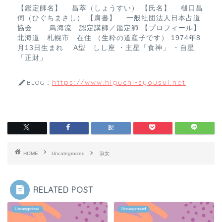
【鑑定師名】 昌萃（しょうすい） 【氏名】 樋口昌
伺（ひぐちまさし） 【肩書】 一般社団法人日本占道
協会 鳥海流 認定講師／鑑定師 【プロフィール】
北海道 札幌市 在住 （生粋の道産子です） 1974年8
月13日生まれ A型 しし座 ・主星「食神」 ・自星
「正財」
https://www.higuchi-syousui.net
BLOG：
HOME
Uncategroized
淑女
RELATED POST
Uncategroized
Uncategroized