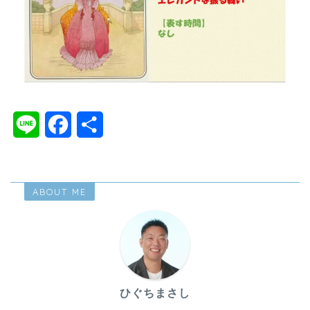
L
F
共
i
a
有
n
c
ABOUT ME
e
e
b
o
o
ひぐちまさし
k