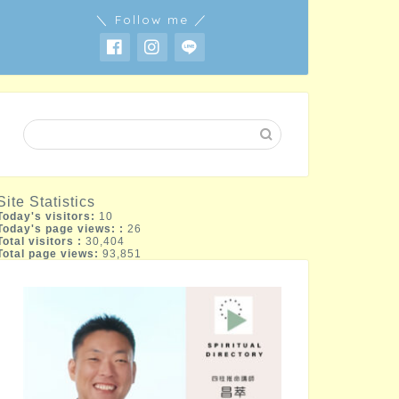
＼ Follow me ／
Site Statistics
Today's visitors:
10
Today's page views: :
26
Total visitors :
30,404
Total page views:
93,851