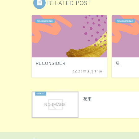
RELATED POST
Uncategroized
Uncategroized
RECONSIDER
星
2021年8月31日
花束