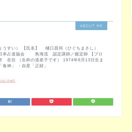
ABOUT ME
ょうすい） 【氏名】 樋口昌伺（ひぐちまさし）
日本占道協会 鳥海流 認定講師／鑑定師 【プロ
 在住 （生粋の道産子です） 1974年8月13日生ま
「食神」 ・自星「正財」
ui.net