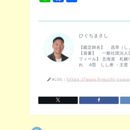
i
a
有
n
c
e
e
ひぐちまさし
b
【鑑定師名】 昌萃（し
o
【肩書】 一般社団法人
フィール】 北海道 札幌市
o
れ A型 しし座 ・主星
k
https://www.higuchi-syous
BLOG：