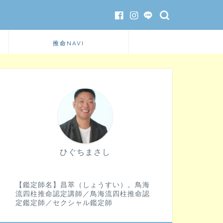
推命NAVI
ひぐちまさし
【鑑定師名】昌萃（しょうすい）。鳥海
流四柱推命認定講師／鳥海流四柱推命認
定鑑定師／セクシャル鑑定師