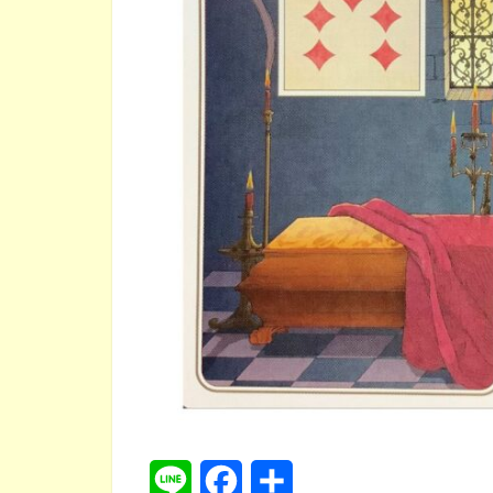
L
F
共