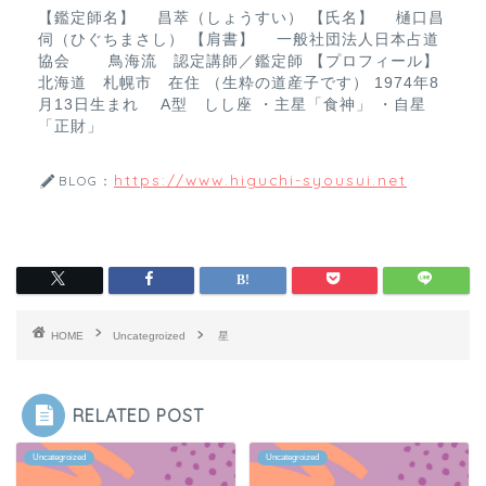
【鑑定師名】 昌萃（しょうすい） 【氏名】 樋口昌
伺（ひぐちまさし） 【肩書】 一般社団法人日本占道
協会 鳥海流 認定講師／鑑定師 【プロフィール】
北海道 札幌市 在住 （生粋の道産子です） 1974年8
月13日生まれ A型 しし座 ・主星「食神」 ・自星
「正財」
https://www.higuchi-syousui.net
BLOG：
HOME
Uncategroized
星
RELATED POST
Uncategroized
Uncategroized