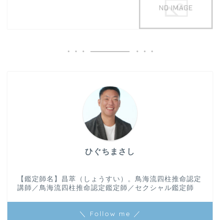
ひぐちまさし
【鑑定師名】昌萃（しょうすい）。鳥海流四柱推命認定
講師／鳥海流四柱推命認定鑑定師／セクシャル鑑定師
＼ Follow me ／