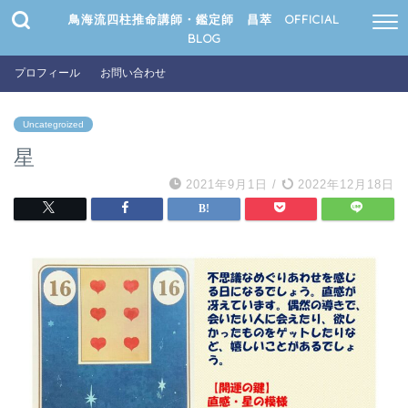
鳥海流四柱推命講師・鑑定師 昌萃 OFFICIAL
BLOG
プロフィール
お問い合わせ
Uncategroized
星
2021年9月1日
/
2022年12月18日