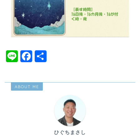
L
F
共
i
a
有
n
c
ABOUT ME
e
e
b
o
o
ひぐちまさし
k