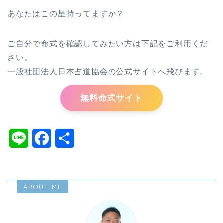
あなたはこの星持ってますか？
ご自分で命式を確認してみたい方は下記をご利用くだ
さい。
一般社団法人日本占道協会の公式サイトへ飛びます。
無料命式サイト
L
F
共
i
a
有
n
c
ABOUT ME
e
e
b