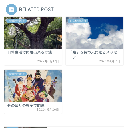
RELATED POST
四柱推命活用術
四柱推命活用術
日常生活で開運出来る方法
「絶」を持つ人に送るメッセ
ージ
2022年7月17日
2023年4月11日
四柱推命活用術
身の回りの数字で開運
2022年8月26日