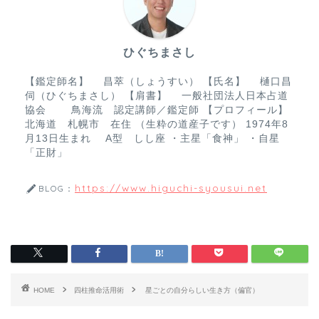
o
o
ひぐちまさし
k
【鑑定師名】 昌萃（しょうすい） 【氏名】 樋口昌
伺（ひぐちまさし） 【肩書】 一般社団法人日本占道
協会 鳥海流 認定講師／鑑定師 【プロフィール】
北海道 札幌市 在住 （生粋の道産子です） 1974年8
月13日生まれ A型 しし座 ・主星「食神」 ・自星
「正財」
https://www.higuchi-syousui.net
BLOG：
HOME
四柱推命活用術
星ごとの自分らしい生き方（偏官）