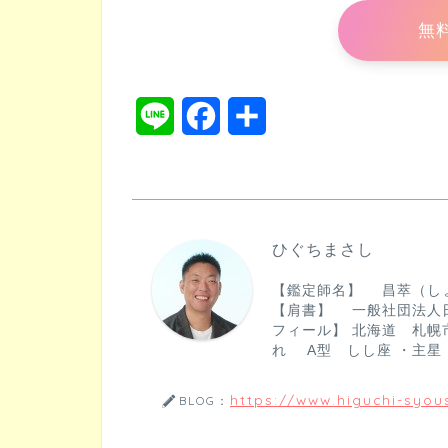
無
L
F
共
i
a
有
n
c
e
e
ひぐちまさし
b
【鑑定師名】 昌萃（し
o
【肩書】 一般社団法人
フィール】 北海道 札幌市
o
れ A型 しし座 ・主星
k
https://www.higuchi-syous
BLOG：