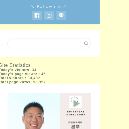
＼ Follow me ／
Site Statistics
Today's visitors:
34
Today's page views: :
46
Total visitors :
30,492
Total page views:
93,957