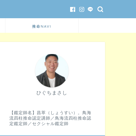
推命NAVI
ひぐちまさし
【鑑定師名】昌萃（しょうすい）。鳥海
流四柱推命認定講師／鳥海流四柱推命認
定鑑定師／セクシャル鑑定師