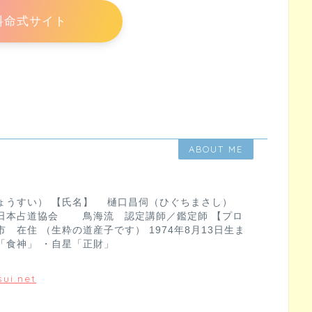
料命式サイト
ABOUT ME
ょうすい） 【氏名】 樋口昌伺（ひぐちまさし）
日本占道協会 鳥海流 認定講師／鑑定師 【プロ
 在住 （生粋の道産子です） 1974年8月13日生ま
「食神」 ・自星「正財」
ui.net