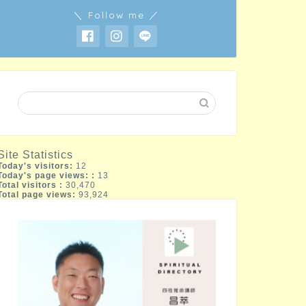
＼ Follow me ／
Site Statistics
Today's visitors:
12
Today's page views: :
13
Total visitors :
30,470
Total page views:
93,924