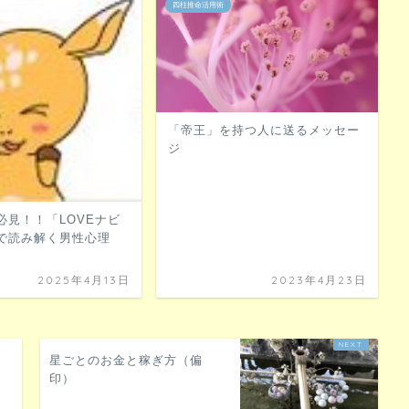
四柱推命活用術
「帝王」を持つ人に送るメッセー
ジ
必見！！「LOVEナビ
で読み解く男性心理
2025年4月13日
2023年4月23日
星ごとのお金と稼ぎ方（偏
印）