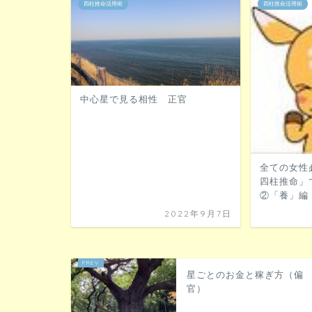
四柱推命活用術
四柱推命活用術
中心星で見る相性 正官
全ての女性
四柱推命」
②「養」編
2022年9月7日
星ごとのお金と稼ぎ方（偏
官）