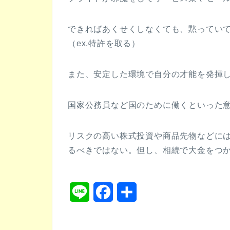
できればあくせくしなくても、黙ってい
（ex.特許を取る）
また、安定した環境で自分の才能を発揮
国家公務員など国のために働くといった
リスクの高い株式投資や商品先物などに
るべきではない。但し、相続で大金をつ
L
F
共
i
a
有