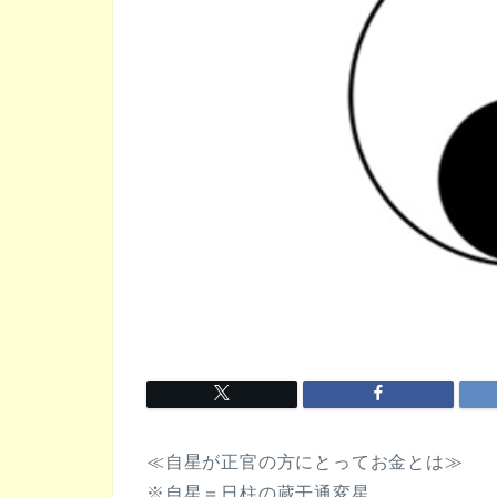
≪自星が正官の方にとってお金とは≫
※自星＝日柱の蔵干通変星