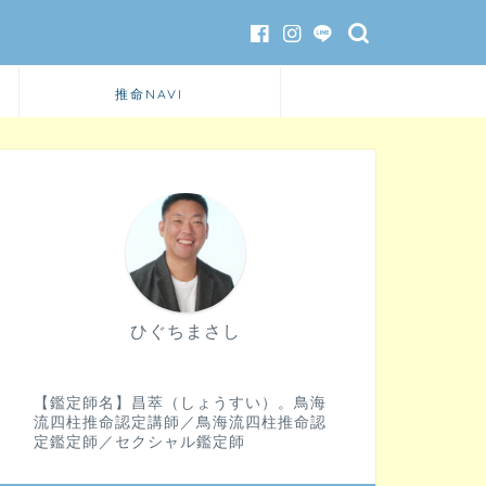
推命NAVI
ひぐちまさし
【鑑定師名】昌萃（しょうすい）。鳥海
流四柱推命認定講師／鳥海流四柱推命認
定鑑定師／セクシャル鑑定師