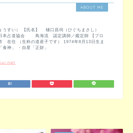
ABOUT ME
ょうすい） 【氏名】 樋口昌伺（ひぐちまさし）
日本占道協会 鳥海流 認定講師／鑑定師 【プロ
 在住 （生粋の道産子です） 1974年8月13日生ま
「食神」 ・自星「正財」
ui.net