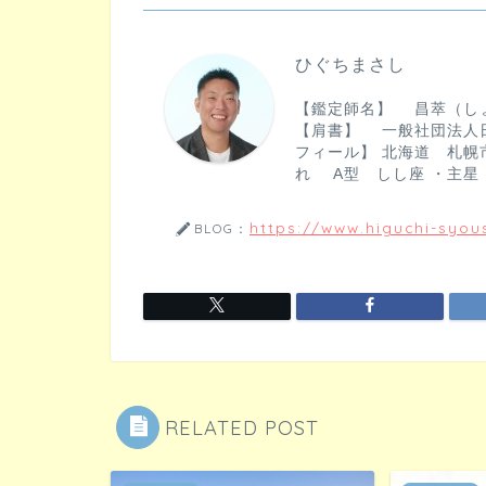
n
c
e
e
ひぐちまさし
b
【鑑定師名】 昌萃（し
o
【肩書】 一般社団法人
フィール】 北海道 札幌市
o
れ A型 しし座 ・主星
k
https://www.higuchi-syous
BLOG：
RELATED POST