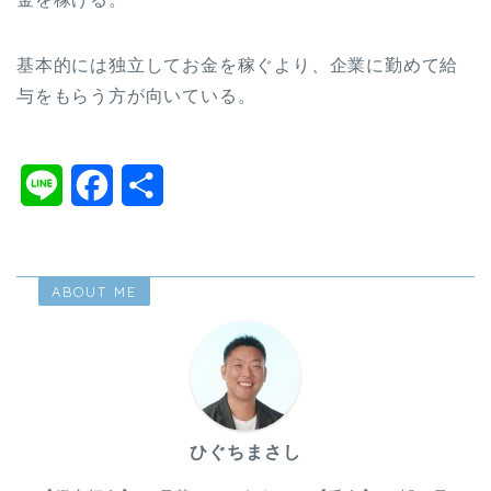
基本的には独立してお金を稼ぐより、企業に勤めて給
与をもらう方が向いている。
L
F
共
i
a
有
n
c
ABOUT ME
e
e
b
o
o
ひぐちまさし
k