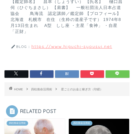
【鑑定師名】 昌萃（しょうすい） 【氏名】 樋口昌
伺（ひぐちまさし） 【肩書】 一般社団法人日本占道
協会 鳥海流 認定講師／鑑定師 【プロフィール】
北海道 札幌市 在住 （生粋の道産子です） 1974年8
月13日生まれ A型 しし座 ・主星「食神」 ・自星
「正財」
https://www.higuchi-syousui.net
BLOG：
HOME
四柱推命活用術
星ごとのお金と稼ぎ方（印綬）
RELATED POST
四柱推命活用術
四柱推命活用術