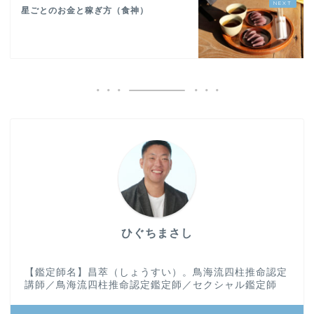
星ごとのお金と稼ぎ方（食神）
ひぐちまさし
【鑑定師名】昌萃（しょうすい）。鳥海流四柱推命認定
講師／鳥海流四柱推命認定鑑定師／セクシャル鑑定師