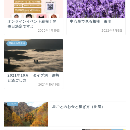
オンラインイベント続報！開
中心星で見る相性 偏印
催日決定ですよ
2025年4月19日
2022年9月8日
四柱推命活用術
2021年10月 タイプ別 運勢
と過ごし方
2021年10月9日
星ごとのお金と稼ぎ方（比肩）