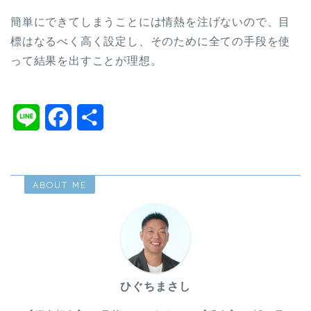
簡単にできてしまうことには情熱を注げないので、目
標はなるべく高く設定し、そのために全ての手段を使
って結果を出すことが理想。
L
F
共
i
a
有
n
c
ABOUT ME
e
e
b
o
o
ひぐちまさし
k