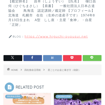
【鑑定師名】 昌萃（しょうすい） 【氏名】 樋口昌
伺（ひぐちまさし） 【肩書】 一般社団法人日本占道
協会 鳥海流 認定講師／鑑定師 【プロフィール】
北海道 札幌市 在住 （生粋の道産子です） 1974年8
月13日生まれ A型 しし座 ・主星「食神」 ・自星
「正財」
https://www.higuchi-syousui.net
BLOG：
HOME
四柱推命活用術
星ごとのお金と稼ぎ方（劫財）
RELATED POST
四柱推命活用術
四柱推命活用術