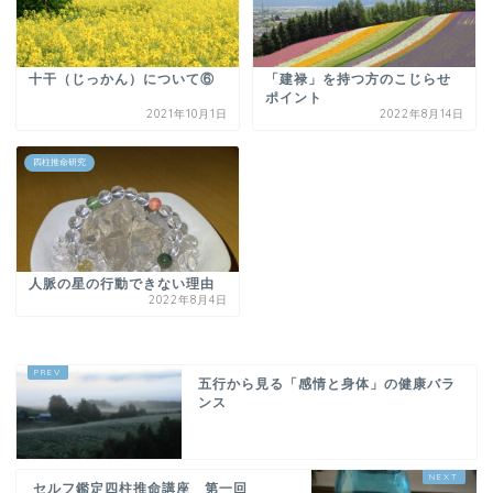
十干（じっかん）について⑥
「建禄」を持つ方のこじらせ
ポイント
2021年10月1日
2022年8月14日
四柱推命研究
人脈の星の行動できない理由
2022年8月4日
五行から見る「感情と身体」の健康バラ
ンス
セルフ鑑定四柱推命講座 第一回