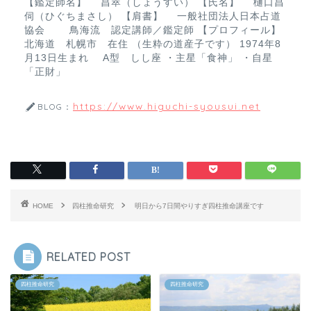
【鑑定師名】 昌萃（しょうすい） 【氏名】 樋口昌
伺（ひぐちまさし） 【肩書】 一般社団法人日本占道
協会 鳥海流 認定講師／鑑定師 【プロフィール】
北海道 札幌市 在住 （生粋の道産子です） 1974年8
月13日生まれ A型 しし座 ・主星「食神」 ・自星
「正財」
https://www.higuchi-syousui.net
BLOG：
HOME
四柱推命研究
明日から7日間やりすぎ四柱推命講座です
RELATED POST
四柱推命研究
四柱推命研究