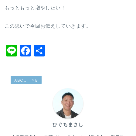
もっともっと増やしたい！
この思いで今回お伝えしていきます。
L
F
共
i
a
有
n
c
ABOUT ME
e
e
b
o
o
ひぐちまさし
k