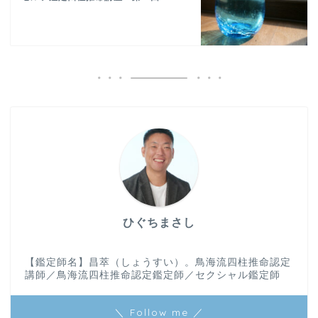
ひぐちまさし
【鑑定師名】昌萃（しょうすい）。鳥海流四柱推命認定
講師／鳥海流四柱推命認定鑑定師／セクシャル鑑定師
＼ Follow me ／