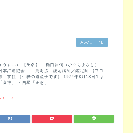
ABOUT ME
ょうすい） 【氏名】 樋口昌伺（ひぐちまさし）
日本占道協会 鳥海流 認定講師／鑑定師 【プロ
 在住 （生粋の道産子です） 1974年8月13日生ま
「食神」 ・自星「正財」
ui.net