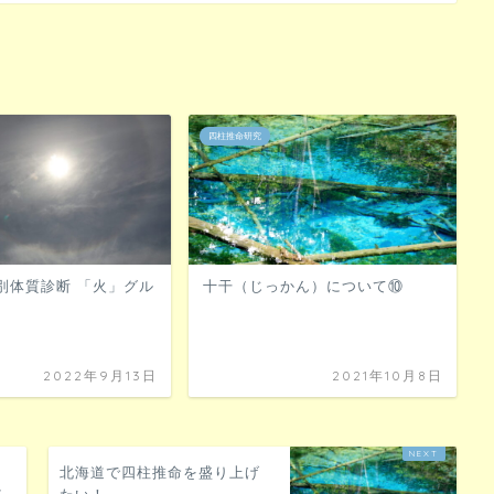
四柱推命研究
別体質診断 「火」グル
十干（じっかん）について⑩
2022年9月13日
2021年10月8日
ロ
北海道で四柱推命を盛り上げ