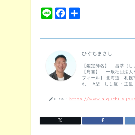
L
F
共
i
a
有
n
c
e
e
ひぐちまさし
b
【鑑定師名】 昌萃（し
o
【肩書】 一般社団法人
フィール】 北海道 札幌市
o
れ A型 しし座 ・主星
k
https://www.higuchi-syous
BLOG：