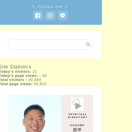
＼ Follow me ／
Site Statistics
Today's visitors:
21
Today's page views: :
38
Total visitors :
30,384
Total page views:
93,815