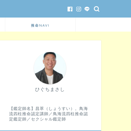
推命NAVI
ひぐちまさし
【鑑定師名】昌萃（しょうすい）。鳥海
流四柱推命認定講師／鳥海流四柱推命認
定鑑定師／セクシャル鑑定師