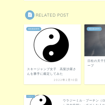
RELATED POST
四柱推命研究
四柱推命研究
日柱の天干
ープ
スキージャンプ女子 高梨沙羅さ
んを勝手に鑑定してみた
2022年2月10日
ウラジーミル・プーチン（