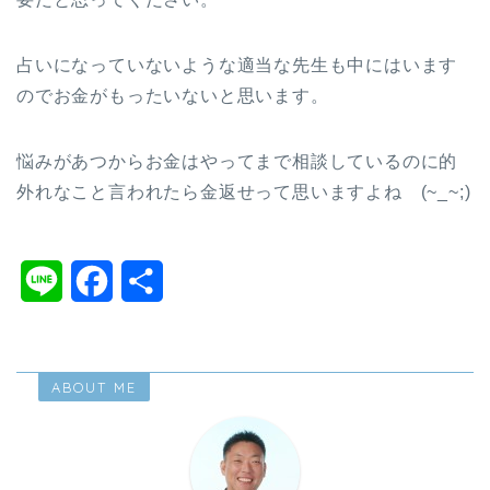
占いになっていないような適当な先生も中にはいます
のでお金がもったいないと思います。
悩みがあつからお金はやってまで相談しているのに的
外れなこと言われたら金返せって思いますよね (~_~;)
L
F
共
i
a
有
n
c
ABOUT ME
e
e
b
o