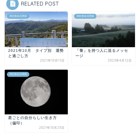
RELATED POST
四柱推命活用術
四柱推命活用術
2021年10月 タイプ別 運勢
「養」を持つ人に送るメッセ
と過ごし方
ージ
2021年10月11日
2023年4月12日
四柱推命活用術
星ごとの自分らしい生き方
（偏印）
2021年10月25日