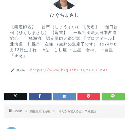
o
ひぐちまさし
k
【鑑定師名】 昌萃（しょうすい） 【氏名】 樋口昌
伺（ひぐちまさし） 【肩書】 一般社団法人日本占道
協会 鳥海流 認定講師／鑑定師 【プロフィール】
北海道 札幌市 在住 （生粋の道産子です） 1974年8
月13日生まれ A型 しし座 ・主星「食神」 ・自星
「正財」
https://www.higuchi-syousui.net
BLOG：
HOME
四柱推命活用術
今だから言える占い業界裏話