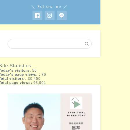
＼ Follow me ／
Site Statistics
Today's visitors:
56
Today's page views: :
76
Total visitors :
30,450
Total page views:
93,901