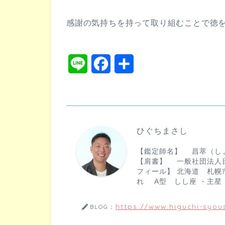
感謝の気持ちを持って取り組むことで徳
L
F
共
i
a
有
n
c
e
e
ひぐちまさし
b
【鑑定師名】 昌萃（し
o
【肩書】 一般社団法人
フィール】 北海道 札幌市
o
れ A型 しし座 ・主星
k
https://www.higuchi-syous
BLOG：