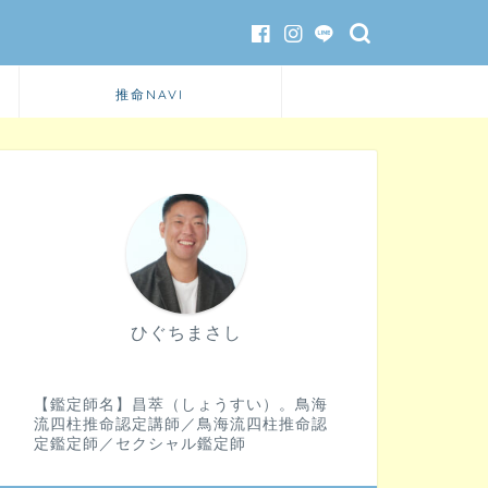
推命NAVI
ひぐちまさし
【鑑定師名】昌萃（しょうすい）。鳥海
流四柱推命認定講師／鳥海流四柱推命認
定鑑定師／セクシャル鑑定師