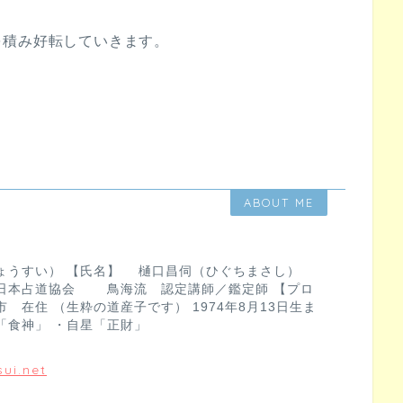
を積み好転していきます。
ABOUT ME
ょうすい） 【氏名】 樋口昌伺（ひぐちまさし）
日本占道協会 鳥海流 認定講師／鑑定師 【プロ
 在住 （生粋の道産子です） 1974年8月13日生ま
「食神」 ・自星「正財」
ui.net