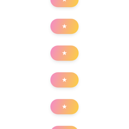
★
★
★
★