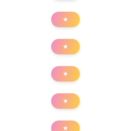
★
★
★
★
★