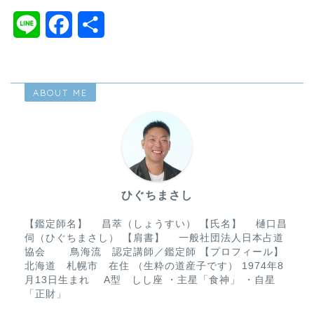
L
F
共
i
a
有
n
c
ABOUT ME
e
e
b
o
o
ひぐちまさし
k
【鑑定師名】 昌萃（しょうすい） 【氏名】 樋口昌
伺（ひぐちまさし） 【肩書】 一般社団法人日本占道
協会 鳥海流 認定講師／鑑定師 【プロフィール】
北海道 札幌市 在住 （生粋の道産子です） 1974年8
月13日生まれ A型 しし座 ・主星「食神」 ・自星
「正財」