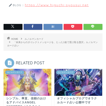
https://www.higuchi-syousui.net
BLOG：
HOME
ルノルマンカード
「未来からのダイレクトメッセージを、たった1枚で受け取る贅沢」ルノルマン
カード占い
RELATED POST
ルノルマンカード
ルノルマンカード
シンプル、率直、信頼のおけ
オフィシャルブログでオラク
るアドバイスANGEL
ルカード占い公開中です