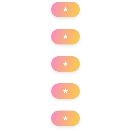
★
★
★
★
★