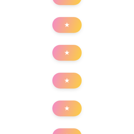
★
★
★
★