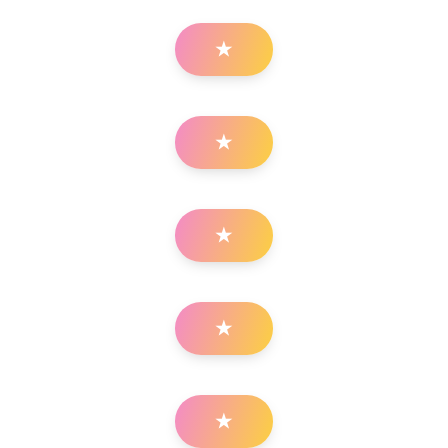
★
★
★
★
★