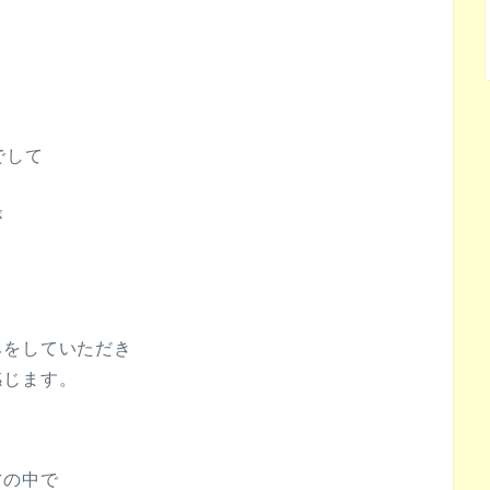
でして
が
みをしていただき
感じます。
方の中で