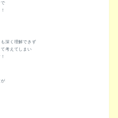
けで
！！
とも深く理解できず
して考えてしまい
す！
すが
。