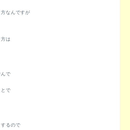
る方なんですが
う方は
学んで
ことで
しするので