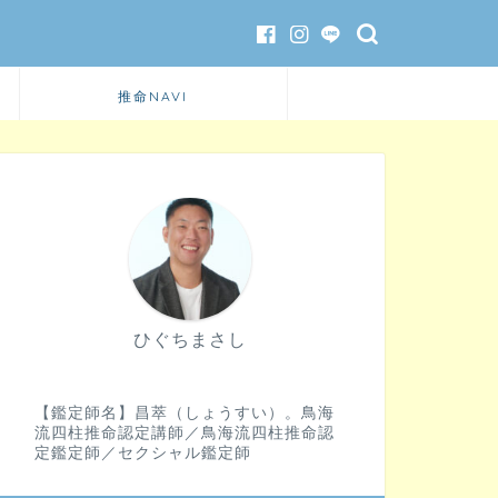
推命NAVI
ひぐちまさし
【鑑定師名】昌萃（しょうすい）。鳥海
流四柱推命認定講師／鳥海流四柱推命認
定鑑定師／セクシャル鑑定師