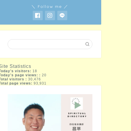
＼ Follow me ／
Site Statistics
Today's visitors:
18
Today's page views: :
20
Total visitors :
30,476
Total page views:
93,931