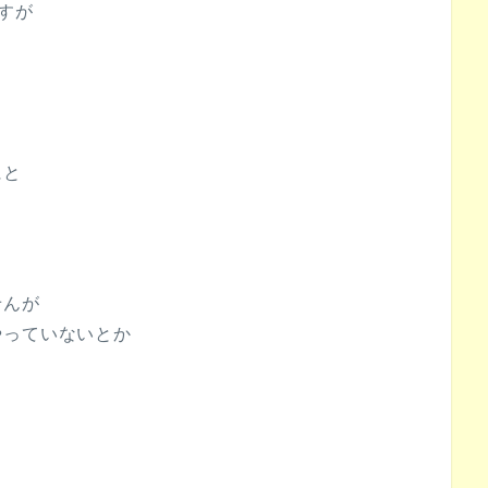
すが
にと
せんが
やっていないとか