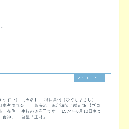
る
う。
ABOUT ME
ょうすい） 【氏名】 樋口昌伺（ひぐちまさし）
日本占道協会 鳥海流 認定講師／鑑定師 【プロ
 在住 （生粋の道産子です） 1974年8月13日生ま
「食神」 ・自星「正財」