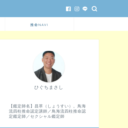
推命NAVI
ひぐちまさし
【鑑定師名】昌萃（しょうすい）。鳥海
流四柱推命認定講師／鳥海流四柱推命認
定鑑定師／セクシャル鑑定師