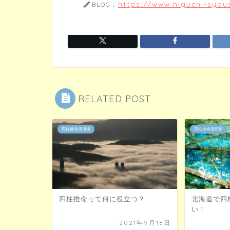
https://www.higuchi-syous
BLOG：
RELATED POST
四柱推命活用術
四柱推命活用術
四柱推命って何に役立つ？
北海道で四
い！
2021年9月18日