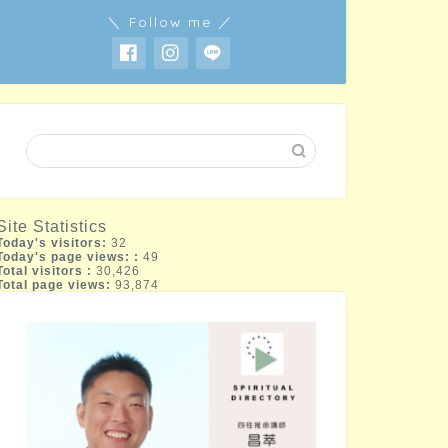
＼ Follow me ／
Site Statistics
Today's visitors:
32
Today's page views: :
49
Total visitors :
30,426
Total page views:
93,874