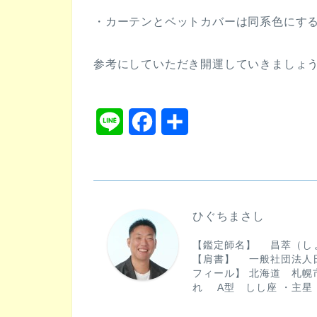
・カーテンとベットカバーは同系色にす
参考にしていただき開運していきましょ
L
F
共
i
a
有
n
c
e
e
ひぐちまさし
b
【鑑定師名】 昌萃（し
o
【肩書】 一般社団法人
フィール】 北海道 札幌市
o
れ A型 しし座 ・主星
k