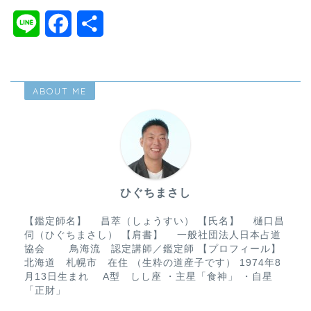
L
F
共
i
a
有
n
c
ABOUT ME
e
e
b
o
o
ひぐちまさし
k
【鑑定師名】 昌萃（しょうすい） 【氏名】 樋口昌
伺（ひぐちまさし） 【肩書】 一般社団法人日本占道
協会 鳥海流 認定講師／鑑定師 【プロフィール】
北海道 札幌市 在住 （生粋の道産子です） 1974年8
月13日生まれ A型 しし座 ・主星「食神」 ・自星
「正財」