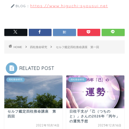
https://www.higuchi-syousui.net
BLOG：
HOME
四柱推命研究
セルフ鑑定四柱推命講座 第一回
RELATED POST
四柱推命研究
四柱推命研究
セルフ鑑定四柱推命講座 第
日柱干支が「己（つちの
四回
と）」さんの2026年「丙午」
の運気予想
2022年10月14日
2025年12月16日