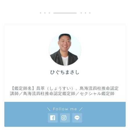
ひぐちまさし
【鑑定師名】昌萃（しょうすい）。鳥海流四柱推命認定
講師／鳥海流四柱推命認定鑑定師／セクシャル鑑定師
＼ Follow me ／