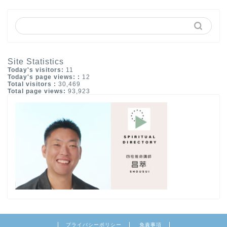
Site Statistics
Today's visitors:
11
Today's page views: :
12
Total visitors :
30,469
Total page views:
93,923
プライバシーポリシー
免責事項