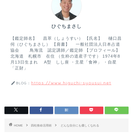
o
o
ひぐちまさし
k
【鑑定師名】 昌萃（しょうすい） 【氏名】 樋口昌
伺（ひぐちまさし） 【肩書】 一般社団法人日本占道
協会 鳥海流 認定講師／鑑定師 【プロフィール】
北海道 札幌市 在住 （生粋の道産子です） 1974年8
月13日生まれ A型 しし座 ・主星「食神」 ・自星
「正財」
https://www.higuchi-syousui.net
BLOG：
HOME
四柱推命活用術
どんな自分にも優しくなれる