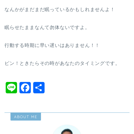
なんかがまだまだ眠っているかもしれませんよ！
眠らせたままなんて勿体ないですよ。
行動する時期に早い遅いはありません！！
ピン！ときたらその時があなたのタイミングです。
L
F
共
i
a
有
n
c
ABOUT ME
e
e
b