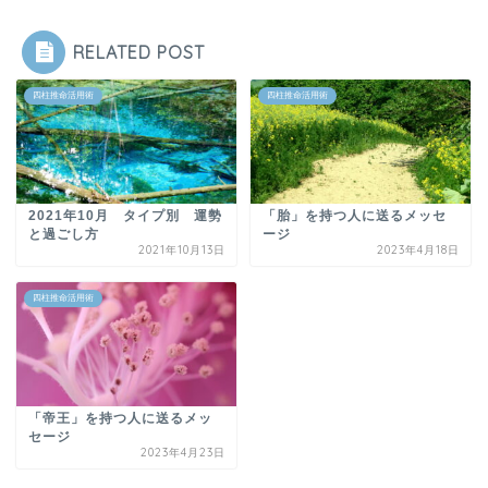
RELATED POST
四柱推命活用術
四柱推命活用術
2021年10月 タイプ別 運勢
「胎」を持つ人に送るメッセ
と過ごし方
ージ
2021年10月13日
2023年4月18日
四柱推命活用術
「帝王」を持つ人に送るメッ
セージ
2023年4月23日