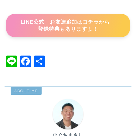
LINE公式 お友達追加はコチラから
登録特典もありますよ！
L
F
共
i
a
有
n
c
ABOUT ME
e
e
b
o
o
ひぐちまさし