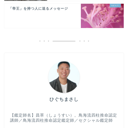
「帝王」を持つ人に送るメッセージ
ひぐちまさし
【鑑定師名】昌萃（しょうすい）。鳥海流四柱推命認定
講師／鳥海流四柱推命認定鑑定師／セクシャル鑑定師