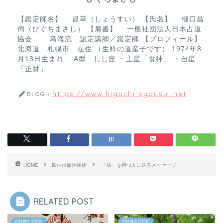
k
【鑑定師名】 昌萃（しょうすい） 【氏名】 樋口昌
伺（ひぐちまさし） 【肩書】 一般社団法人日本占道
協会 鳥海流 認定講師／鑑定師 【プロフィール】
北海道 札幌市 在住 （生粋の道産子です） 1974年8
月13日生まれ A型 しし座 ・主星「食神」 ・自星
「正財」
https://www.higuchi-syousui.net
BLOG：
HOME
四柱推命活用術
「病」を持つ人に送るメッセージ
RELATED POST
四柱推命活用術
四柱推命活用術