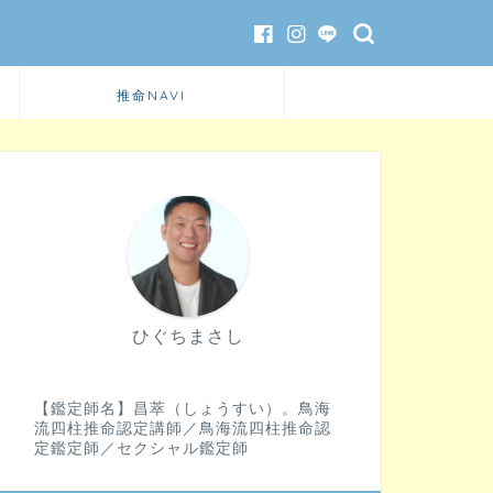
推命NAVI
ひぐちまさし
【鑑定師名】昌萃（しょうすい）。鳥海
流四柱推命認定講師／鳥海流四柱推命認
定鑑定師／セクシャル鑑定師