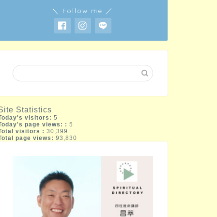
＼ Follow me ／
Site Statistics
Today's visitors:
5
Today's page views: :
5
Total visitors :
30,399
Total page views:
93,830