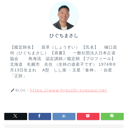
b
o
o
ひぐちまさし
k
【鑑定師名】 昌萃（しょうすい） 【氏名】 樋口昌
伺（ひぐちまさし） 【肩書】 一般社団法人日本占道
協会 鳥海流 認定講師／鑑定師 【プロフィール】
北海道 札幌市 在住 （生粋の道産子です） 1974年8
月13日生まれ A型 しし座 ・主星「食神」 ・自星
「正財」
https://www.higuchi-syousui.net
BLOG：