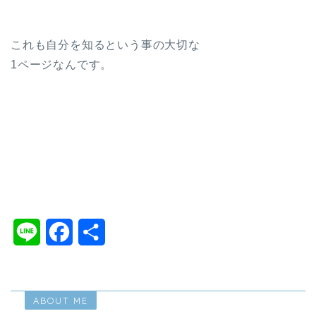
これも自分を知るという事の大切な
1ページなんです。
＃占い師になるには 四柱推命＃占い師になるには＃婚活＃恋活＃
四柱推命 オンライン講座＃四柱推命 講座＃セックスレス 悩み
＃SEX＃夫婦関係＃浮気＃体の相性＃不倫＃SM＃北海道＃札幌＃
鳥海流四柱推命＃恋愛相談
L
F
共
i
a
有
n
c
ABOUT ME
e
e