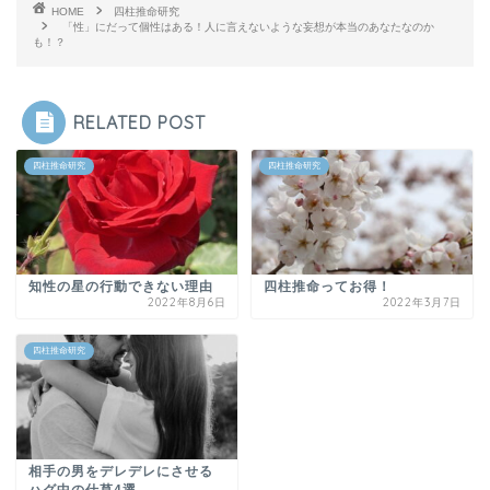
HOME
四柱推命研究
「性」にだって個性はある！人に言えないような妄想が本当のあなたなのか
も！？
RELATED POST
四柱推命研究
四柱推命研究
知性の星の行動できない理由
四柱推命ってお得！
2022年8月6日
2022年3月7日
四柱推命研究
相手の男をデレデレにさせる
ハグ中の仕草4選