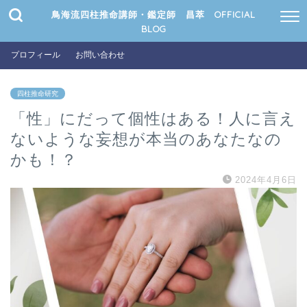
鳥海流四柱推命講師・鑑定師 昌萃 OFFICIAL
BLOG
プロフィール
お問い合わせ
四柱推命研究
「性」にだって個性はある！人に言え
ないような妄想が本当のあなたなの
かも！？
2024年4月6日