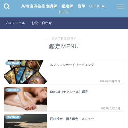
鳥海流四柱推命講師・鑑定師 昌萃 OFFICIAL
BLOG
プロフィール
お問い合わせ
― CATEGORY ―
鑑定MENU
鑑定MENU
ルノルマンカードリーディング
2025年10月28日
Sexual鑑定
Sexual（セクシャル）鑑定
2023年5月20日
鑑定MENU
四柱推命 個人鑑定 メニュー