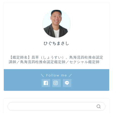
ひぐちまさし
【鑑定師名】昌萃（しょうすい）。鳥海流四柱推命認定
講師／鳥海流四柱推命認定鑑定師／セクシャル鑑定師
＼ Follow me ／