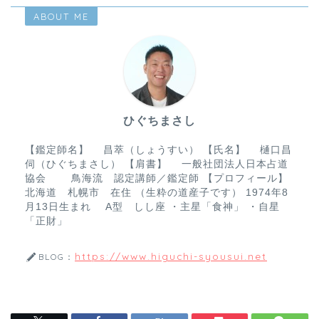
n
c
ABOUT ME
e
e
b
o
o
ひぐちまさし
k
【鑑定師名】 昌萃（しょうすい） 【氏名】 樋口昌
伺（ひぐちまさし） 【肩書】 一般社団法人日本占道
協会 鳥海流 認定講師／鑑定師 【プロフィール】
北海道 札幌市 在住 （生粋の道産子です） 1974年8
月13日生まれ A型 しし座 ・主星「食神」 ・自星
「正財」
https://www.higuchi-syousui.net
BLOG：