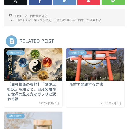
HOME
四柱推命研究
日柱干支が「戊（つちのえ）」さんの2026年「丙午」の運気予想
RELATED POST
四柱推命研究
四柱推命研究
【四柱推命の根幹】「陰陽五
名前で開運する方法
行説」を知ると、自分の運命
と世界の見え方がガラリと変
わる話
2026年8月1日
2022年7月8日
四柱推命研究