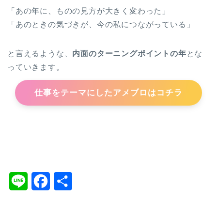
「あの年に、ものの見方が大きく変わった」
「あのときの気づきが、今の私につながっている」
と言えるような、
内面のターニングポイントの年
とな
っていきます。
仕事をテーマにしたアメブロはコチラ
#四柱推命#2026年の運勢#丙午#運気アップ#開運#来年の運勢#占い
#五行#自分を知る#令和8年＃四柱推命オンライン講座＃四柱推命講
座＃四柱推命
L
F
共
i
a
有