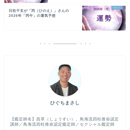
日柱干支が「丙（ひのえ）」さんの
2026年「丙午」の運気予想
ひぐちまさし
【鑑定師名】昌萃（しょうすい）。鳥海流四柱推命認定
講師／鳥海流四柱推命認定鑑定師／セクシャル鑑定師