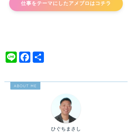
仕事をテーマにしたアメブロはコチラ
#四柱推命#2026年の運勢#丙午#運気アップ#開運#来年の運勢#占い
#五行#自分を知る#令和8年＃四柱推命オンライン講座＃四柱推命講
座＃四柱推命
L
F
共
i
a
有
n
c
ABOUT ME
e
e
b
o
o
ひぐちまさし