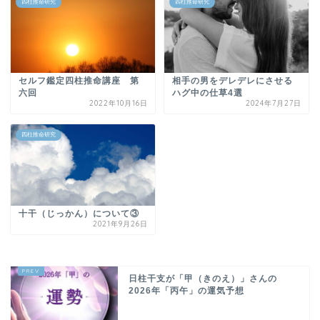
四柱推命研究
四柱推命研究
セルフ鑑定四柱推命講座 第
相手の男をデレデレにさせる
六回
ハグ中の仕草4選
2022年10月16日
2024年7月27日
四柱推命研究
十干（じっかん）について③
2021年9月26日
日柱干支が「甲（きのえ）」さんの
2026年「丙午」の運気予想