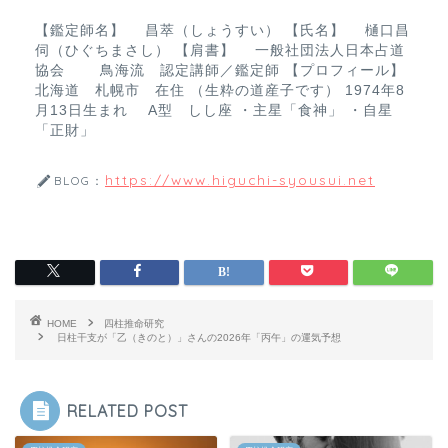
k
【鑑定師名】 昌萃（しょうすい） 【氏名】 樋口昌
伺（ひぐちまさし） 【肩書】 一般社団法人日本占道
協会 鳥海流 認定講師／鑑定師 【プロフィール】
北海道 札幌市 在住 （生粋の道産子です） 1974年8
月13日生まれ A型 しし座 ・主星「食神」 ・自星
「正財」
https://www.higuchi-syousui.net
BLOG：
HOME
四柱推命研究
日柱干支が「乙（きのと）」さんの2026年「丙午」の運気予想
RELATED POST